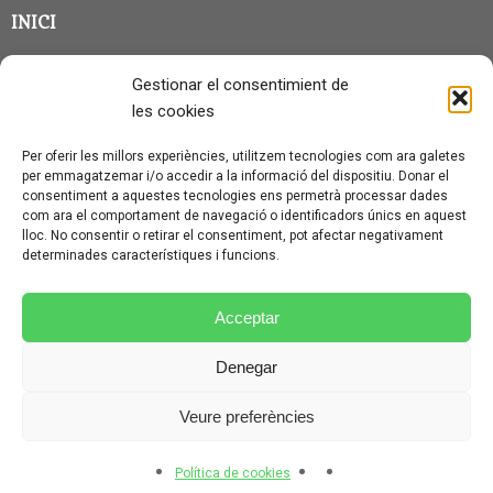
INICI
CLASSE EN GRUP
Gestionar el consentimient de
BLOG
les cookies
QUI SOC?
Per oferir les millors experiències, utilitzem tecnologies com ara galetes
per emmagatzemar i/o accedir a la informació del dispositiu. Donar el
CONTACTE
consentiment a aquestes tecnologies ens permetrà processar dades
com ara el comportament de navegació o identificadors únics en aquest
AVÍS LEGAL I PROTECCIÓ DE DADES
lloc. No consentir o retirar el consentiment, pot afectar negativament
determinades característiques i funcions.
POLÍTICA DE COOKIES (UE)
CONDICIONS PARTICULARS D’ÚS I CONTRACTACIÓ
Acceptar
POLÍTICA DE PRIVACITAT
Denegar
CONDICIONS GENERALS D’ÚS I CONTRACTACIÓ
Veure preferències
© CURSALEMANY 2026.
ILLUSTRIOUS
THEME BY
CPOTHEMES.
Política de cookies