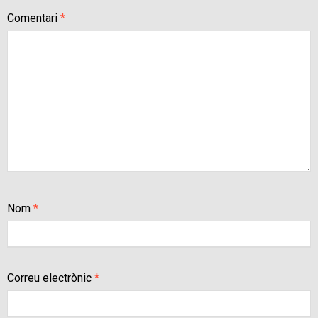
Comentari
*
Nom
*
Correu electrònic
*