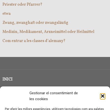
Priester oder Pfarrer?
etwa
Zwang, zwanghaft oder zwangsläufig
Medizin, Medikament, Arzneimittel oder Heilmittel
Com entrar a les classes d’alemany?
INICI
CLASSE EN GRUP
Gestionar el consentimient de
BLOG
les cookies
QUI SOC?
Per oferir les millors experiències, utilitzem tecnologies com ara galetes