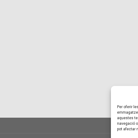
Per oferir l
emmagatzema
aquestes te
navegació o 
pot afectar