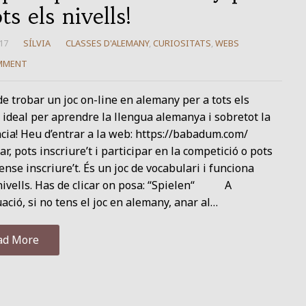
ts els nivells!
17
SÍLVIA
CLASSES D'ALEMANY
,
CURIOSITATS
,
WEBS
MMENT
e trobar un joc on-line en alemany per a tots els
, ideal per aprendre la llengua alemanya i sobretot la
cia! Heu d’entrar a la web: https://babadum.com/
ar, pots inscriure’t i participar en la competició o pots
ense inscriure’t. És un joc de vocabulari i funciona
nivells. Has de clicar on posa: “Spielen“ A
ació, si no tens el joc en alemany, anar al…
ad More