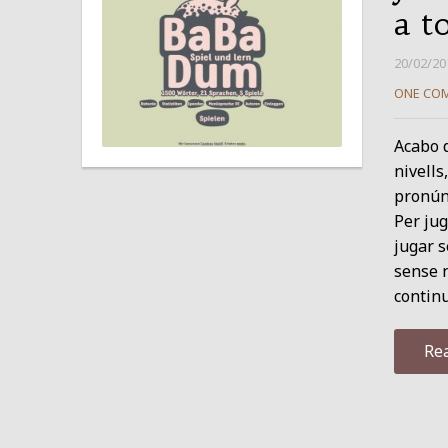
a to
20/02/20
ONE CO
Acabo d
nivells
pronún
Per jug
jugar s
sense 
continu
Re