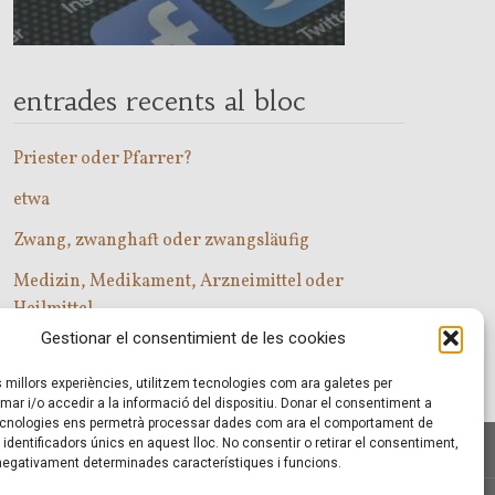
entrades recents al bloc
Priester oder Pfarrer?
etwa
Zwang, zwanghaft oder zwangsläufig
Medizin, Medikament, Arzneimittel oder
Heilmittel
Gestionar el consentimient de les cookies
Com entrar a les classes d’alemany?
es millors experiències, utilitzem tecnologies com ara galetes per
r i/o accedir a la informació del dispositiu. Donar el consentiment a
cnologies ens permetrà processar dades com ara el comportament de
identificadors únics en aquest lloc. No consentir o retirar el consentiment,
 negativament determinades característiques i funcions.