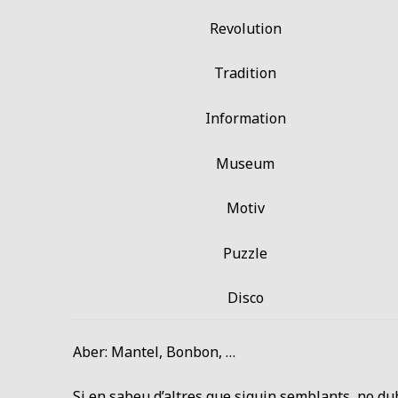
Revolution
Tradition
Information
Museum
Motiv
Puzzle
Disco
Aber: Mantel, Bonbon, …
Si en sabeu d’altres que siguin semblants, no du