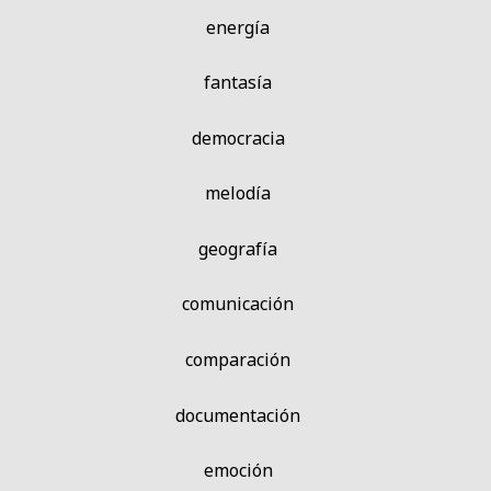
energía
fantasía
democracia
melodía
geografía
comunicación
comparación
documentación
emoción