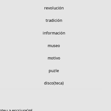
revolución
tradición
información
museo
motivo
puzle
disco(teca)
bteu a escriure’m!