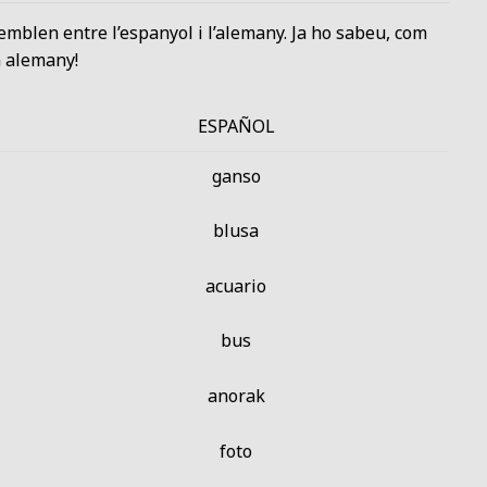
mblen entre l’espanyol i l’alemany. Ja ho sabeu, com
 alemany!
ESPAÑOL
ganso
blusa
acuario
bus
anorak
foto