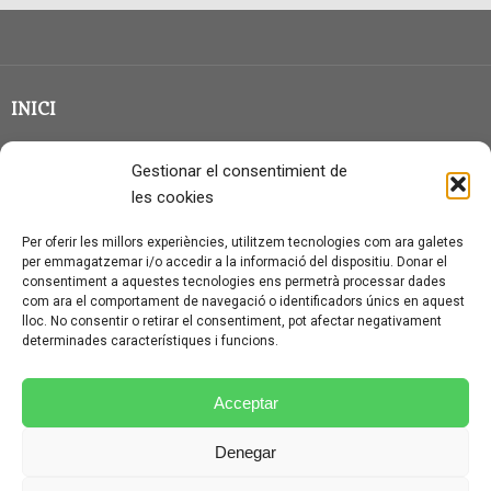
INICI
CLASSE EN GRUP
Gestionar el consentimient de
BLOG
les cookies
QUI SOC?
Per oferir les millors experiències, utilitzem tecnologies com ara galetes
per emmagatzemar i/o accedir a la informació del dispositiu. Donar el
CONTACTE
consentiment a aquestes tecnologies ens permetrà processar dades
com ara el comportament de navegació o identificadors únics en aquest
AVÍS LEGAL I PROTECCIÓ DE DADES
lloc. No consentir o retirar el consentiment, pot afectar negativament
determinades característiques i funcions.
POLÍTICA DE COOKIES (UE)
CONDICIONS PARTICULARS D’ÚS I CONTRACTACIÓ
Acceptar
POLÍTICA DE PRIVACITAT
Denegar
CONDICIONS GENERALS D’ÚS I CONTRACTACIÓ