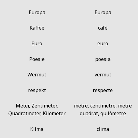
Europa
Europa
Kaffee
cafè
Euro
euro
Poesie
poesia
Wermut
vermut
respekt
respecte
Meter, Zentimeter,
metre, centímetre, metre
Quadratmeter, Kilometer
quadrat, quilòmetre
Klima
clima