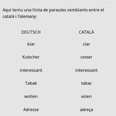
Aquí teniu una llista de paraules semblants entre el
català i l’alemany:
DEUTSCH
CATALÀ
klar
clar
Kutscher
cotxer
interessant
interessant
Tabak
tabac
wollen
volen
Adresse
adreça