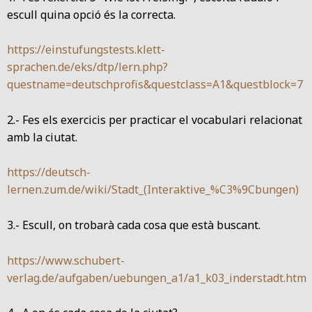
escull quina opció és la correcta.
https://einstufungstests.klett-
sprachen.de/eks/dtp/lern.php?
questname=deutschprofis&questclass=A1&questblock=7
2.- Fes els exercicis per practicar el vocabulari relacionat
amb la ciutat.
https://deutsch-
lernen.zum.de/wiki/Stadt_(Interaktive_%C3%9Cbungen)
3.- Escull, on trobarà cada cosa que està buscant.
https://www.schubert-
verlag.de/aufgaben/uebungen_a1/a1_k03_inderstadt.htm