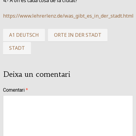
4.- A on és cada cosa de la ciutat?
https://www.lehrerlenz.de/was_gibt_es_in_der_stadt.html
A1 DEUTSCH
ORTE IN DER STADT
STADT
Deixa un comentari
Comentari
*