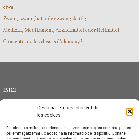
etwa
Zwang, zwanghaft oder zwangsläufig
Medizin, Medikament, Arzneimittel oder Heilmittel
Com entrar a les classes d’alemany?
INICI
CLASSE EN GRUP
Gestionar el consentimient de
BLOG
les cookies
QUI SOC?
Per oferir les millors experiències, utilitzem tecnologies com ara galetes
per emmagatzemar i/o accedir a la informació del dispositiu. Donar el
CONTACTE