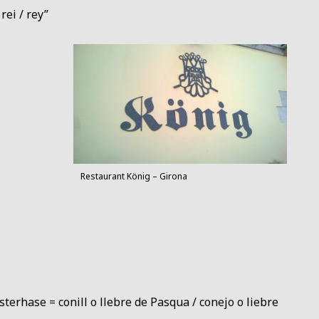
rei / rey”
Restaurant König – Girona
terhase = conill o llebre de Pasqua / conejo o liebre