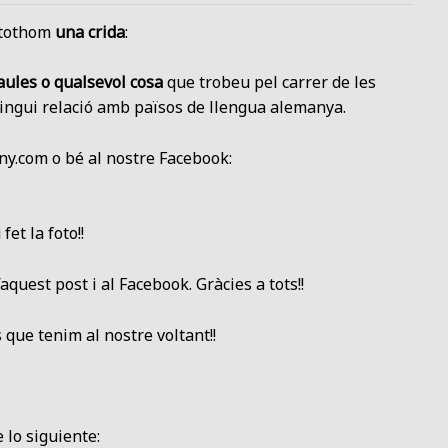
a tothom
una crida
:
aules o qualsevol cosa
que trobeu pel carrer de les
ingui relació amb països de llengua alemanya.
y.com o bé al nostre Facebook:
fet la foto!!
quest post i al Facebook. Gràcies a tots!!
ue tenim al nostre voltant!!
lo siguiente: