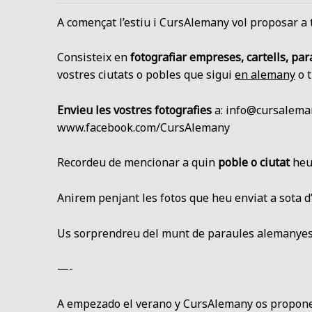
A començat l’estiu i CursAlemany vol proposar 
Consisteix en
fotografiar empreses, cartells, par
vostres ciutats o pobles que sigui
en alemany
o t
Envieu les vostres fotografies
a: info@cursaleman
www.facebook.com/CursAlemany
Recordeu de mencionar a quin
poble o ciutat
heu 
Anirem penjant les fotos que heu enviat a sota d’a
Us sorprendreu del munt de paraules alemanyes q
—-
A empezado el verano y CursAlemany os propone 