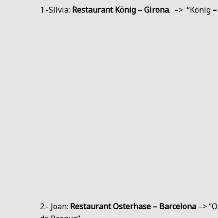
1.-Sílvia:
Restaurant König – Girona
. –> “König = 
2.- Joan:
Restaurant Osterhase – Barcelona
–> “Os