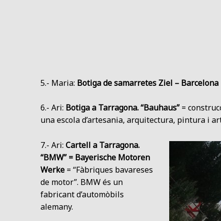
5.- Maria:
Botiga de samarretes Ziel – Barcelona
6.- Ari:
Botiga a Tarragona. “Bauhaus”
= construcc
una escola d’artesania, arquitectura, pintura i a
7.- Ari:
Cartell a Tarragona.
“BMW” = Bayerische Motoren
Werke
= “Fàbriques bavareses
de motor”. BMW és un
fabricant d’automòbils
alemany.