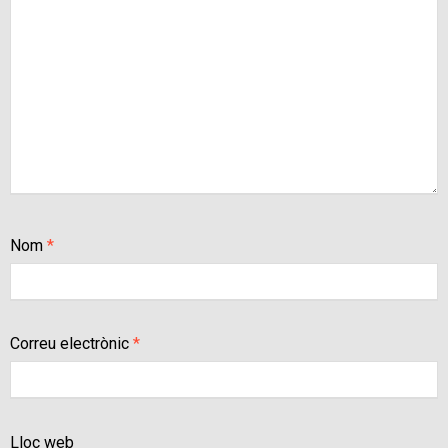
Nom
*
Correu electrònic
*
Lloc web