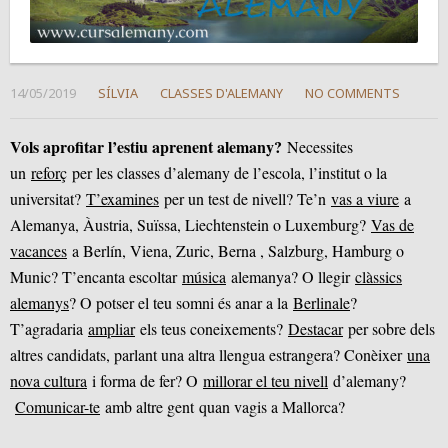
14/05/2019
SÍLVIA
CLASSES D'ALEMANY
NO COMMENTS
Vols aprofitar l’estiu aprenent alemany?
Necessites
un
reforç
per les classes d’alemany de l’escola, l’institut o la
universitat?
T’examines
per un test de nivell? Te’n
vas a viure
a
Alemanya, Àustria, Suïssa, Liechtenstein o Luxemburg?
Vas de
vacances
a Berlín, Viena, Zuric, Berna , Salzburg, Hamburg o
Munic? T’encanta escoltar
música
alemanya? O llegir
clàssics
alemanys
? O potser el teu somni és anar a la
Berlinale
?
T’agradaria
ampliar
els teus coneixements?
Destacar
per sobre dels
altres candidats, parlant una altra llengua estrangera? Conèixer
una
nova cultura
i forma de fer? O
millorar el teu nivell
d’alemany?
Comunicar-te
amb altre gent quan vagis a Mallorca?