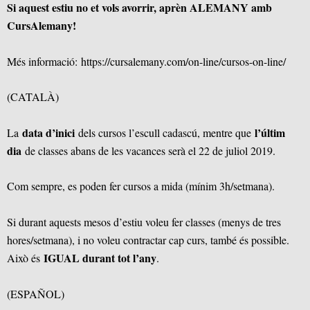
Si aquest estiu no et vols avorrir, aprèn ALEMANY amb
CursAlemany!
Més informació:
https://cursalemany.com/on-line/cursos-on-line/
(CATALÀ)
data d’inici
l’últim
La
dels cursos l’escull cadascú, mentre que
dia
de classes abans de les vacances serà el 22 de juliol 2019.
Com sempre, es poden fer cursos a mida (mínim 3h/setmana).
Si durant aquests mesos d’estiu voleu fer classes (menys de tres
hores/setmana), i no voleu contractar cap curs, també és possible.
IGUAL durant tot l’any
Això és
.
(ESPAÑOL)