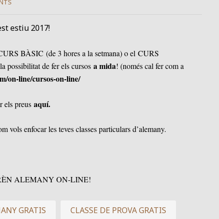
NTS
st estiu 2017!
el CURS BÀSIC (de 3 hores a la setmana) o el CURS
a mida
 possibilitat de fer els cursos
! (només cal fer com a
m/on-line/cursos-on-line/
aquí
.
ar els preus
com vols enfocar les teves classes particulars d’alemany.
APRÈN ALEMANY ON-LINE!
MANY GRATIS
CLASSE DE PROVA GRATIS