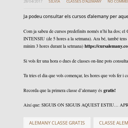
28/04/2017
SÍLVIA
CLASSES D'ALEMANY
NO COMME
Ja podeu consultar els cursos d’alemany per aque
Com ja sabeu de cursos predefinits només n’hi ha dos; 
INTENSIU (de 5 hores a la setmana). Ara bé, també tens la
https://cursalemany.co
mínim 3 hores durant la setmana)
Si vols fer una hora o dues de classes on-line pots consult
Tu tries el dia que vols començar, les hores que vols fer i 
gratis!
Recorda que la primera classe d’alemany és
Així que: SIGUIS ON SIGUIS AQUEST ESTIU… 
ALEMANY CLASSE GRATIS
CLASSE ALE