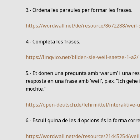
3.- Ordena les paraules per formar les frases.
https://wordwall.net/de/resource/8672288/wei
4.- Completa les frases.
https://lingvico.net/bilden-sie-weil-saetze-1-a2/
5.- Et donen una pregunta amb ‘warum’ i una respo
resposta en una frase amb ‘weil’, p.ex. “Ich gehe
möchte.”
https://open-deutsch.de/lehrmittel/interaktive
6.- Escull quina de les 4 opcions és la forma corre
https://wordwall.net/de/resource/21445254/weil