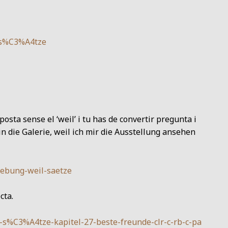
l-s%C3%A4tze
sta sense el ‘weil’ i tu has de convertir pregunta i
 in die Galerie, weil ich mir die Ausstellung ansehen
-uebung-weil-saetze
cta.
-s%C3%A4tze-kapitel-27-beste-freunde-clr-c-rb-c-pa