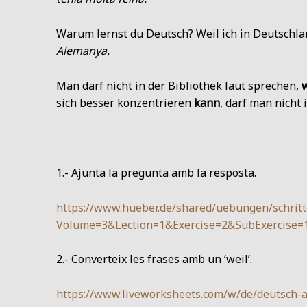
Warum lernst du Deutsch? Weil ich in Deutschla
Alemanya.
Man darf nicht in der Bibliothek laut sprechen,
w
sich besser konzentrieren
kann
, darf man nicht 
1.- Ajunta la pregunta amb la resposta.
https://www.hueber.de/shared/uebungen/schritte
Volume=3&Lection=1&Exercise=2&SubExercise=1
2.- Converteix les frases amb un ‘weil’.
https://www.liveworksheets.com/w/de/deutsch-