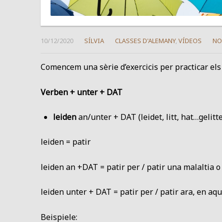
10/12/2020
SÍLVIA
CLASSES D'ALEMANY
,
VÍDEOS
NO
Comencem una sèrie d’exercicis per practicar els
Verben + unter + DAT
leiden
an/unter + DAT (leidet, litt, hat…gelitt
leiden = patir
leiden an +DAT = patir per / patir una malaltia 
leiden unter + DAT = patir per / patir ara, en a
Beispiele: