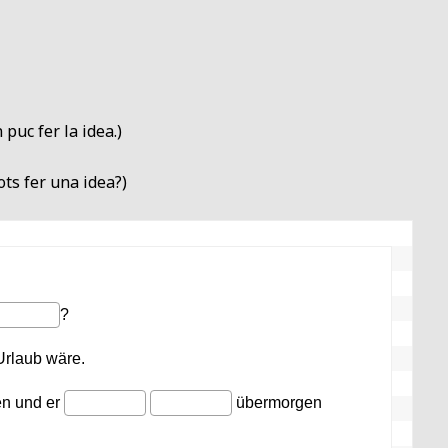
puc fer la idea.)
ots fer una idea?)