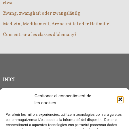
etwa
Zwang, zwanghaft oder zwangsläufig
Medizin, Medikament, Arzneimittel oder Heilmittel
Com entrar a les classes d’alemany?
INICI
CLASSE EN GRUP
Gestionar el consentimient de
BLOG
les cookies
QUI SOC?
Per oferir les millors experiències, utilitzem tecnologies com ara galetes
per emmagatzemar i/o accedir a la informació del dispositiu. Donar el
CONTACTE
consentiment a aquestes tecnologies ens permetrà processar dades