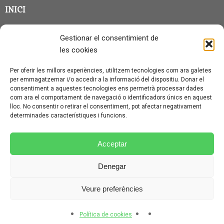
INICI
CLASSE EN GRUP
Gestionar el consentimient de
BLOG
les cookies
QUI SOC?
Per oferir les millors experiències, utilitzem tecnologies com ara galetes
per emmagatzemar i/o accedir a la informació del dispositiu. Donar el
CONTACTE
consentiment a aquestes tecnologies ens permetrà processar dades
com ara el comportament de navegació o identificadors únics en aquest
AVÍS LEGAL I PROTECCIÓ DE DADES
lloc. No consentir o retirar el consentiment, pot afectar negativament
determinades característiques i funcions.
POLÍTICA DE COOKIES (UE)
CONDICIONS PARTICULARS D’ÚS I CONTRACTACIÓ
Acceptar
POLÍTICA DE PRIVACITAT
Denegar
CONDICIONS GENERALS D’ÚS I CONTRACTACIÓ
Veure preferències
© CURSALEMANY 2026.
ILLUSTRIOUS
THEME BY
CPOTHEMES.
Política de cookies