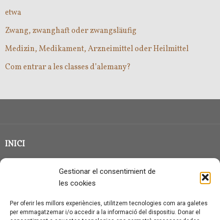
etwa
Zwang, zwanghaft oder zwangsläufig
Medizin, Medikament, Arzneimittel oder Heilmittel
Com entrar a les classes d’alemany?
INICI
CLASSE EN GRUP
Gestionar el consentimient de
BLOG
les cookies
QUI SOC?
Per oferir les millors experiències, utilitzem tecnologies com ara galetes
per emmagatzemar i/o accedir a la informació del dispositiu. Donar el
CONTACTE