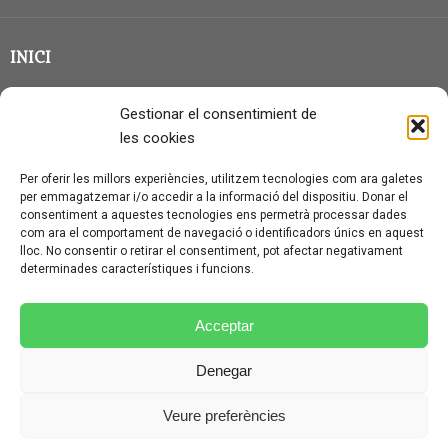
INICI
CLASSE EN GRUP
Gestionar el consentimient de
BLOG
les cookies
QUI SOC?
Per oferir les millors experiències, utilitzem tecnologies com ara galetes
per emmagatzemar i/o accedir a la informació del dispositiu. Donar el
CONTACTE
consentiment a aquestes tecnologies ens permetrà processar dades
com ara el comportament de navegació o identificadors únics en aquest
AVÍS LEGAL I PROTECCIÓ DE DADES
lloc. No consentir o retirar el consentiment, pot afectar negativament
determinades característiques i funcions.
POLÍTICA DE COOKIES (UE)
CONDICIONS PARTICULARS D’ÚS I CONTRACTACIÓ
Acceptar
POLÍTICA DE PRIVACITAT
Denegar
CONDICIONS GENERALS D’ÚS I CONTRACTACIÓ
Veure preferències
© CURSALEMANY 2026.
ILLUSTRIOUS
THEME BY