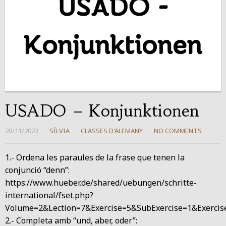
USADO – Konjunktionen
20/11/2023
SÍLVIA
CLASSES D'ALEMANY
NO COMMENTS
1.- Ordena les paraules de la frase que tenen la
conjunció “denn”:
https://www.hueber.de/shared/uebungen/schritte-
international/fset.php?
Volume=2&Lection=7&Exercise=5&SubExercise=1&Exercis
2.- Completa amb “und, aber, oder”: