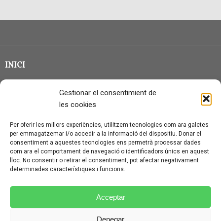
INICI
CLASSE EN GRUP
Gestionar el consentimient de
BLOG
les cookies
QUI SOC?
Per oferir les millors experiències, utilitzem tecnologies com ara galetes
per emmagatzemar i/o accedir a la informació del dispositiu. Donar el
CONTACTE
consentiment a aquestes tecnologies ens permetrà processar dades
com ara el comportament de navegació o identificadors únics en aquest
AVÍS LEGAL I PROTECCIÓ DE DADES
lloc. No consentir o retirar el consentiment, pot afectar negativament
determinades característiques i funcions.
POLÍTICA DE COOKIES (UE)
CONDICIONS PARTICULARS D’ÚS I CONTRACTACIÓ
Acceptar
POLÍTICA DE PRIVACITAT
Denegar