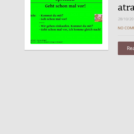
atr
28/10/20
NO COM
Re