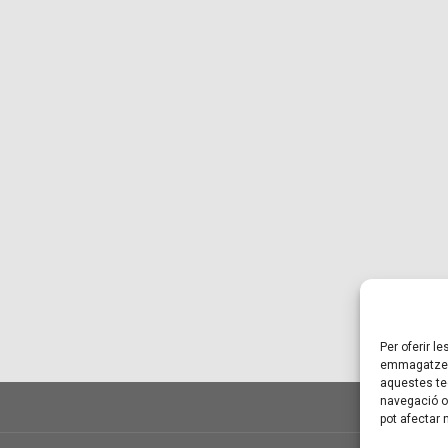
Per oferir l
emmagatzema
aquestes te
navegació o 
pot afectar