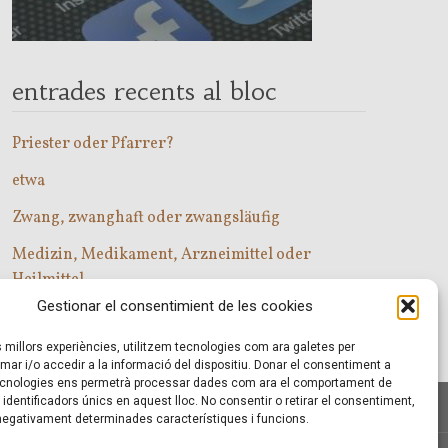
entrades recents al bloc
Priester oder Pfarrer?
etwa
Zwang, zwanghaft oder zwangsläufig
Medizin, Medikament, Arzneimittel oder
Heilmittel
Gestionar el consentimient de les cookies
Com entrar a les classes d’alemany?
es millors experiències, utilitzem tecnologies com ara galetes per
r i/o accedir a la informació del dispositiu. Donar el consentiment a
cnologies ens permetrà processar dades com ara el comportament de
identificadors únics en aquest lloc. No consentir o retirar el consentiment,
 negativament determinades característiques i funcions.