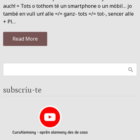
auch! = Tots o tothom té un smartphone o un mòbil… jo
també en vull un! alle =/= ganz- tots =/= tot-, sencer alle
+ Pl…
Read More
subscriu-te