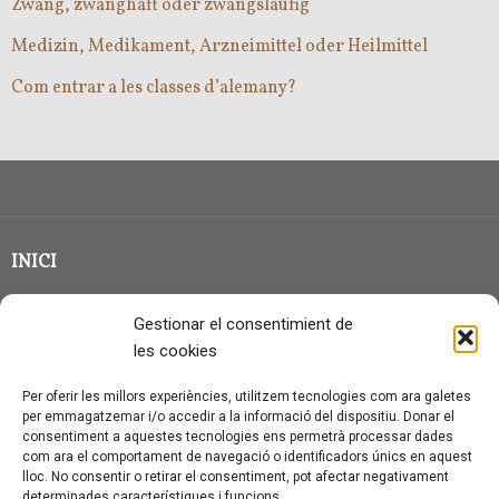
Zwang, zwanghaft oder zwangsläufig
Medizin, Medikament, Arzneimittel oder Heilmittel
Com entrar a les classes d’alemany?
INICI
CLASSE EN GRUP
Gestionar el consentimient de
BLOG
les cookies
QUI SOC?
Per oferir les millors experiències, utilitzem tecnologies com ara galetes
per emmagatzemar i/o accedir a la informació del dispositiu. Donar el
CONTACTE
consentiment a aquestes tecnologies ens permetrà processar dades
com ara el comportament de navegació o identificadors únics en aquest
AVÍS LEGAL I PROTECCIÓ DE DADES
lloc. No consentir o retirar el consentiment, pot afectar negativament
determinades característiques i funcions.