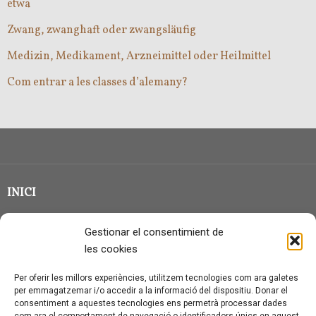
etwa
Zwang, zwanghaft oder zwangsläufig
Medizin, Medikament, Arzneimittel oder Heilmittel
Com entrar a les classes d’alemany?
INICI
CLASSE EN GRUP
Gestionar el consentimient de
BLOG
les cookies
QUI SOC?
Per oferir les millors experiències, utilitzem tecnologies com ara galetes
per emmagatzemar i/o accedir a la informació del dispositiu. Donar el
CONTACTE
consentiment a aquestes tecnologies ens permetrà processar dades