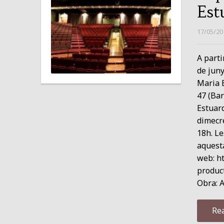
Est
17/05/20
A parti
de juny
Maria E
47 (Bar
Estuard
dimecre
18h. Le
aquest
web: ht
produc
Obra: A
Re