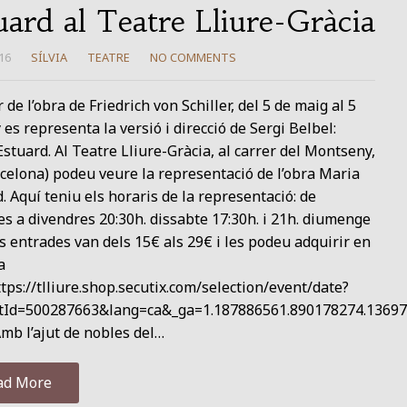
uard al Teatre Lliure-Gràcia
16
SÍLVIA
TEATRE
NO COMMENTS
r de l’obra de Friedrich von Schiller, del 5 de maig al 5
 es representa la versió i direcció de Sergi Belbel:
stuard. Al Teatre Lliure-Gràcia, al carrer del Montseny,
celona) podeu veure la representació de l’obra Maria
. Aquí teniu els horaris de la representació: de
s a divendres 20:30h. dissabte 17:30h. i 21h. diumenge
s entrades van dels 15€ als 29€ i les podeu adquirir en
a
tps://tlliure.shop.secutix.com/selection/event/date?
tId=500287663&lang=ca&_ga=1.187886561.890178274.1369
mb l’ajut de nobles del…
ad More