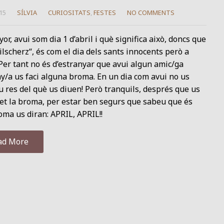
15
SÍLVIA
CURIOSITATS
,
FESTES
NO COMMENTS
or, avui som dia 1 d’abril i què significa això, doncs que
ilscherz“, és com el dia dels sants innocents però a
. Per tant no és d’estranyar que avui algun amic/ga
/a us faci alguna broma. En un dia com avui no us
 res del què us diuen! Però tranquils, després que us
et la broma, per estar ben segurs que sabeu que és
ma us diran: APRIL, APRIL!!
ad More