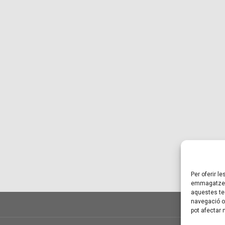
Per oferir l
emmagatzema
aquestes te
navegació o 
pot afectar