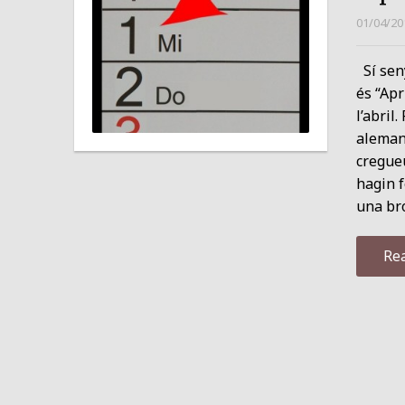
01/04/20
Sí seny
és “Apr
l’abril
alemany
cregueu
hagin f
una bro
Re