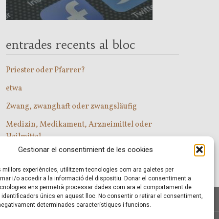
entrades recents al bloc
Priester oder Pfarrer?
etwa
Zwang, zwanghaft oder zwangsläufig
Medizin, Medikament, Arzneimittel oder
Heilmittel
Gestionar el consentimient de les cookies
Com entrar a les classes d’alemany?
es millors experiències, utilitzem tecnologies com ara galetes per
r i/o accedir a la informació del dispositiu. Donar el consentiment a
cnologies ens permetrà processar dades com ara el comportament de
identificadors únics en aquest lloc. No consentir o retirar el consentiment,
 negativament determinades característiques i funcions.