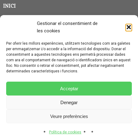
INICI
CLASSE EN GRUP
Gestionar el consentimient de
BLOG
les cookies
QUI SOC?
Per oferir les millors experiències, utilitzem tecnologies com ara galetes
per emmagatzemar i/o accedir a la informació del dispositiu. Donar el
CONTACTE
consentiment a aquestes tecnologies ens permetrà processar dades
com ara el comportament de navegació o identificadors únics en aquest
AVÍS LEGAL I PROTECCIÓ DE DADES
lloc. No consentir o retirar el consentiment, pot afectar negativament
determinades característiques i funcions.
POLÍTICA DE COOKIES (UE)
CONDICIONS PARTICULARS D’ÚS I CONTRACTACIÓ
Acceptar
POLÍTICA DE PRIVACITAT
Denegar
CONDICIONS GENERALS D’ÚS I CONTRACTACIÓ
Veure preferències
© CURSALEMANY 2026.
ILLUSTRIOUS
THEME BY
CPOTHEMES.
Política de cookies