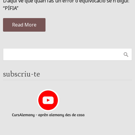
D’aquí ve que quan fas un error o equivocació se’n digui:
“PÍFIA”
Read More
subscriu-te