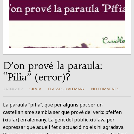
D’on prové la paraula:
“Pífia” (error)?
27/09/2017
SÍLVIA
CLASSES D'ALEMANY
NO COMMENTS
La paraula “pífia“, que per alguns pot ser un
castellanisme sembla ser que prové del verb: pfeifen
(xiular) en alemany. La gent del públic xiulava per
expressar que aquell fet o actuació no els hi agradava.