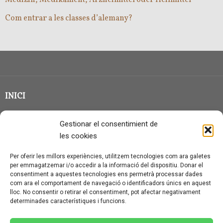
Com entrar a les classes d’alemany?
INICI
CLASSE EN GRUP
Gestionar el consentimient de
BLOG
les cookies
QUI SOC?
Per oferir les millors experiències, utilitzem tecnologies com ara galetes
per emmagatzemar i/o accedir a la informació del dispositiu. Donar el
CONTACTE
consentiment a aquestes tecnologies ens permetrà processar dades
com ara el comportament de navegació o identificadors únics en aquest
AVÍS LEGAL I PROTECCIÓ DE DADES
lloc. No consentir o retirar el consentiment, pot afectar negativament
determinades característiques i funcions.
POLÍTICA DE COOKIES (UE)