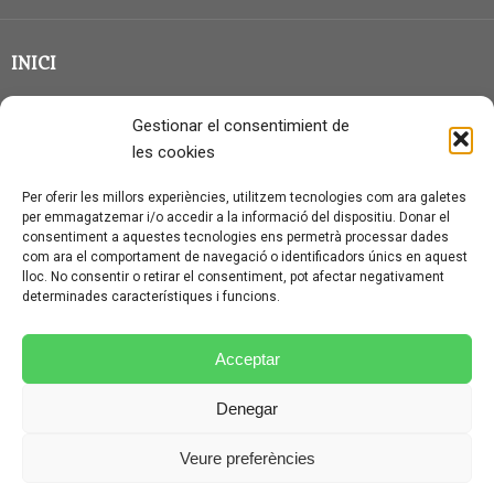
INICI
CLASSE EN GRUP
Gestionar el consentimient de
BLOG
les cookies
QUI SOC?
Per oferir les millors experiències, utilitzem tecnologies com ara galetes
per emmagatzemar i/o accedir a la informació del dispositiu. Donar el
CONTACTE
consentiment a aquestes tecnologies ens permetrà processar dades
com ara el comportament de navegació o identificadors únics en aquest
AVÍS LEGAL I PROTECCIÓ DE DADES
lloc. No consentir o retirar el consentiment, pot afectar negativament
determinades característiques i funcions.
POLÍTICA DE COOKIES (UE)
CONDICIONS PARTICULARS D’ÚS I CONTRACTACIÓ
Acceptar
POLÍTICA DE PRIVACITAT
Denegar
CONDICIONS GENERALS D’ÚS I CONTRACTACIÓ
Veure preferències
© CURSALEMANY 2026.
ILLUSTRIOUS
THEME BY