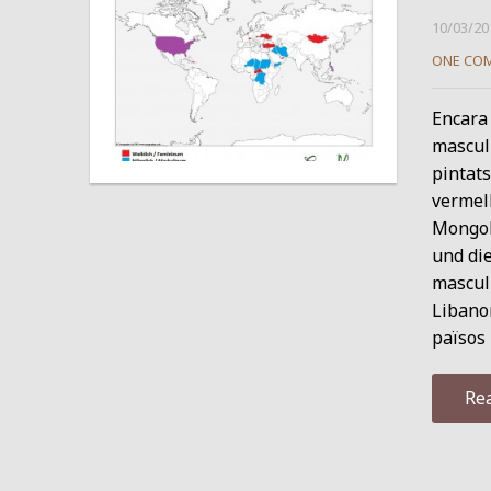
10/03/20
ONE CO
Encara 
masculí
pintats
vermell
Mongole
und die
masculi
Libanon
països 
Re