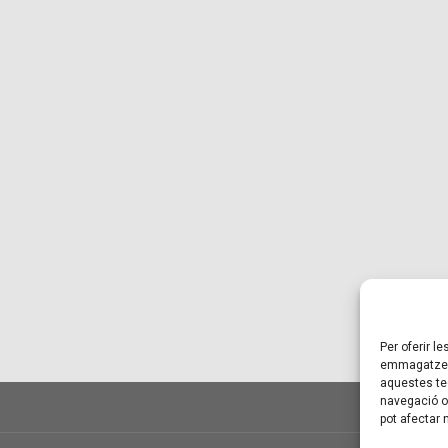
Per oferir l
emmagatzema
aquestes te
navegació o 
pot afectar