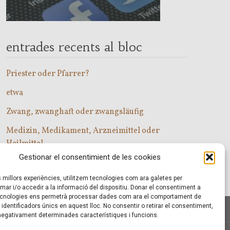
entrades recents al bloc
Priester oder Pfarrer?
etwa
Zwang, zwanghaft oder zwangsläufig
Medizin, Medikament, Arzneimittel oder
Heilmittel
Gestionar el consentimient de les cookies
Com entrar a les classes d’alemany?
es millors experiències, utilitzem tecnologies com ara galetes per
r i/o accedir a la informació del dispositiu. Donar el consentiment a
cnologies ens permetrà processar dades com ara el comportament de
identificadors únics en aquest lloc. No consentir o retirar el consentiment,
 negativament determinades característiques i funcions.