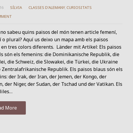
16
SÍLVIA
CLASSES D'ALEMANY
,
CURIOSITATS
MMENT
no sabeu quins països del món tenen article femení,
 o plural? Aquí us deixo un mapa amb els països
 en tres colors diferents. Länder mit Artikel: Els països
s són els femenins: die Dominikanische Republik, die
i, die Schweiz, die Slowakei, die Türkei, die Ukraine
 Zentralafrikanische Republik. Els països blaus són els
ns: der Irak, der Iran, der Jemen, der Kongo, der
, der Niger, der Sudan, der Tschad und der Vatikan. Els
liles…
ad More