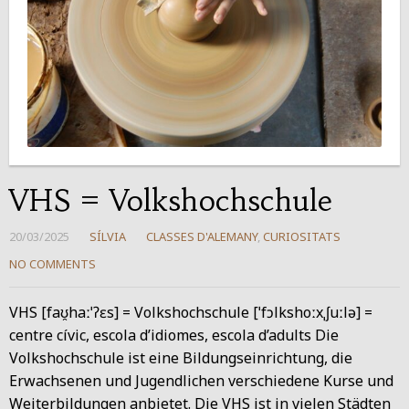
VHS = Volkshochschule
20/03/2025
SÍLVIA
CLASSES D'ALEMANY
,
CURIOSITATS
NO COMMENTS
VHS [faʊ̯haːˈʔɛs] = Volkshochschule [ˈfɔlkshoːxˌʃuːlə] =
centre cívic, escola d’idiomes, escola d’adults Die
Volkshochschule ist eine Bildungseinrichtung, die
Erwachsenen und Jugendlichen verschiedene Kurse und
Weiterbildungen anbietet. Die VHS ist in vielen Städten