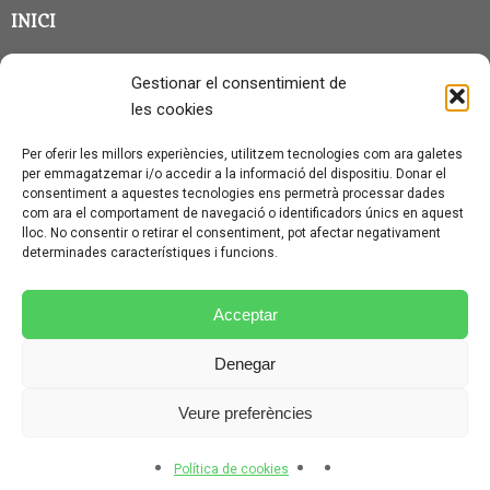
INICI
CLASSE EN GRUP
Gestionar el consentimient de
BLOG
les cookies
QUI SOC?
Per oferir les millors experiències, utilitzem tecnologies com ara galetes
per emmagatzemar i/o accedir a la informació del dispositiu. Donar el
CONTACTE
consentiment a aquestes tecnologies ens permetrà processar dades
com ara el comportament de navegació o identificadors únics en aquest
AVÍS LEGAL I PROTECCIÓ DE DADES
lloc. No consentir o retirar el consentiment, pot afectar negativament
determinades característiques i funcions.
POLÍTICA DE COOKIES (UE)
CONDICIONS PARTICULARS D’ÚS I CONTRACTACIÓ
Acceptar
POLÍTICA DE PRIVACITAT
Denegar
CONDICIONS GENERALS D’ÚS I CONTRACTACIÓ
Veure preferències
© CURSALEMANY 2026.
ILLUSTRIOUS
THEME BY
CPOTHEMES.
Política de cookies