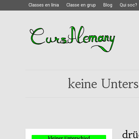
Classes en línia
Classe en grup
Blog
Qui soc?
keine Unter
drü