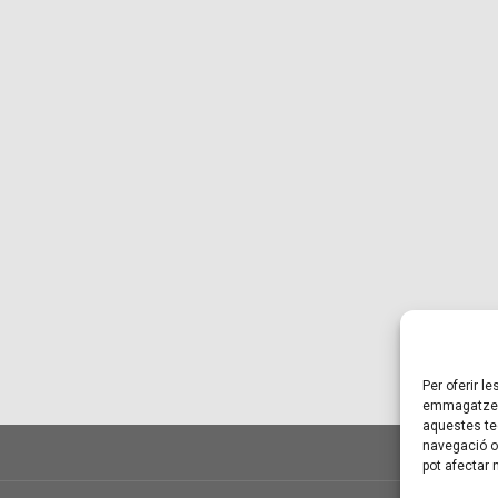
Per oferir l
emmagatzema
aquestes te
navegació o 
pot afectar