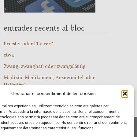
entrades recents al bloc
Priester oder Pfarrer?
etwa
Zwang, zwanghaft oder zwangsläufig
Medizin, Medikament, Arzneimittel oder
Heilmittel
Gestionar el consentimient de les cookies
Com entrar a les classes d’alemany?
es millors experiències, utilitzem tecnologies com ara galetes per
r i/o accedir a la informació del dispositiu. Donar el consentiment a
cnologies ens permetrà processar dades com ara el comportament de
identificadors únics en aquest lloc. No consentir o retirar el consentiment,
 negativament determinades característiques i funcions.