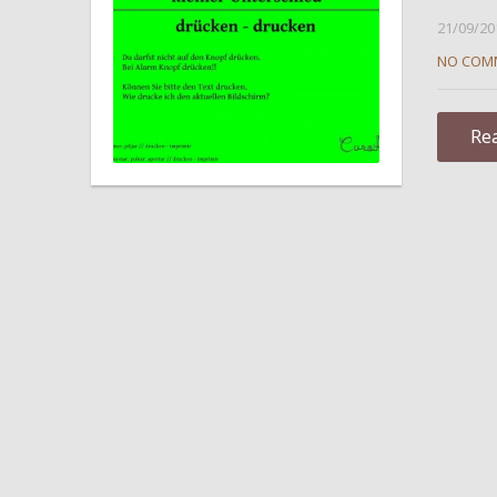
21/09/20
NO COM
Re