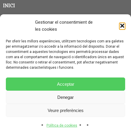
INICI
CLASSE EN GRUP
Gestionar el consentimient de
BLOG
les cookies
QUI SOC?
Per oferir les millors experiències, utilitzem tecnologies com ara galetes
per emmagatzemar i/o accedir a la informació del dispositiu. Donar el
CONTACTE
consentiment a aquestes tecnologies ens permetrà processar dades
com ara el comportament de navegació o identificadors únics en aquest
AVÍS LEGAL I PROTECCIÓ DE DADES
lloc. No consentir o retirar el consentiment, pot afectar negativament
determinades característiques i funcions.
POLÍTICA DE COOKIES (UE)
CONDICIONS PARTICULARS D’ÚS I CONTRACTACIÓ
Acceptar
POLÍTICA DE PRIVACITAT
Denegar
CONDICIONS GENERALS D’ÚS I CONTRACTACIÓ
Veure preferències
© CURSALEMANY 2026.
ILLUSTRIOUS
THEME BY
CPOTHEMES.
Política de cookies