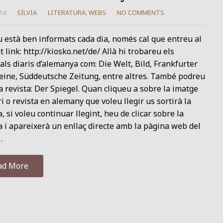
14
SÍLVIA
LITERATURA
,
WEBS
NO COMMENTS
u està ben informats cada dia, només cal que entreu al
 link: http://kiosko.net/de/ Allà hi trobareu els
als diaris d’alemanya com: Die Welt, Bild, Frankfurter
eine, Süddeutsche Zeitung, entre altres. També podreu
a revista: Der Spiegel. Quan cliqueu a sobre la imatge
ri o revista en alemany que voleu llegir us sortirà la
, si voleu continuar llegint, heu de clicar sobre la
 i apareixerà un enllaç directe amb la pàgina web del
…
ad More