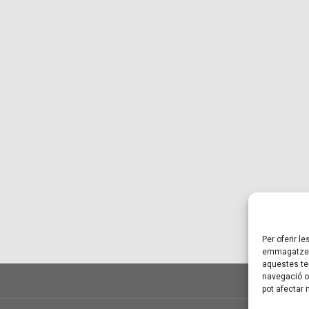
Per oferir l
emmagatzema
aquestes te
navegació o 
pot afectar