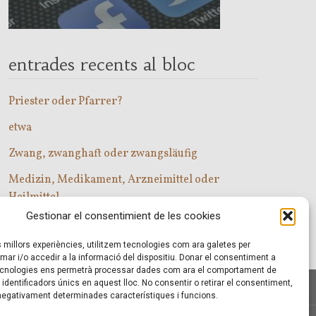
entrades recents al bloc
Priester oder Pfarrer?
etwa
Zwang, zwanghaft oder zwangsläufig
Medizin, Medikament, Arzneimittel oder
Heilmittel
Gestionar el consentimient de les cookies
Com entrar a les classes d’alemany?
es millors experiències, utilitzem tecnologies com ara galetes per
r i/o accedir a la informació del dispositiu. Donar el consentiment a
cnologies ens permetrà processar dades com ara el comportament de
identificadors únics en aquest lloc. No consentir o retirar el consentiment,
 negativament determinades característiques i funcions.