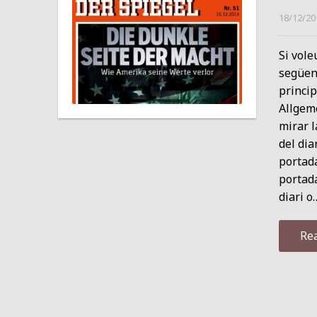
18/12/20
Si vole
següent
princip
Allgem
mirar l
del dia
portada
portada
diari o
Re