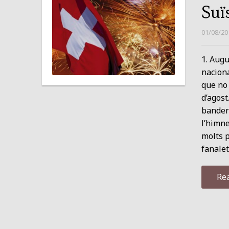
Suï
01/08/20
1. Augu
naciona
que no 
d’agost
bander
l’himne
molts p
fanalet
Re