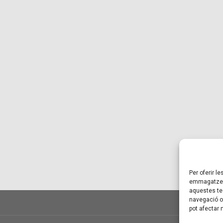
Per oferir l
emmagatzema
aquestes te
navegació o 
pot afectar