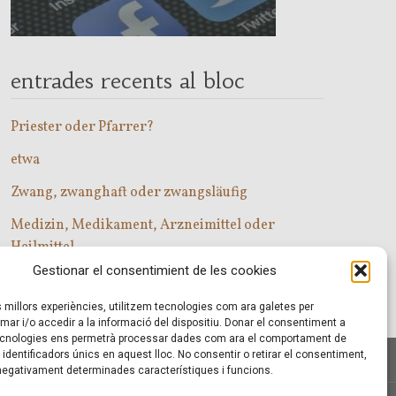
entrades recents al bloc
Priester oder Pfarrer?
etwa
Zwang, zwanghaft oder zwangsläufig
Medizin, Medikament, Arzneimittel oder
Heilmittel
Gestionar el consentimient de les cookies
Com entrar a les classes d’alemany?
es millors experiències, utilitzem tecnologies com ara galetes per
r i/o accedir a la informació del dispositiu. Donar el consentiment a
cnologies ens permetrà processar dades com ara el comportament de
identificadors únics en aquest lloc. No consentir o retirar el consentiment,
 negativament determinades característiques i funcions.