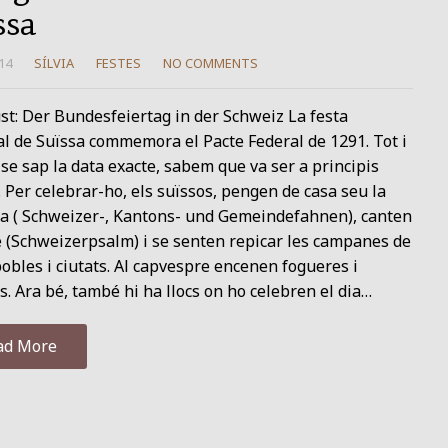
ssa
14
SÍLVIA
FESTES
NO COMMENTS
st: Der Bundesfeiertag in der Schweiz La festa
l de Suïssa commemora el Pacte Federal de 1291. Tot i
se sap la data exacte, sabem que va ser a principis
. Per celebrar-ho, els suïssos, pengen de casa seu la
a ( Schweizer-, Kantons- und Gemeindefahnen), canten
 (Schweizerpsalm) i se senten repicar les campanes de
obles i ciutats. Al capvespre encenen fogueres i
s. Ara bé, també hi ha llocs on ho celebren el dia…
ad More