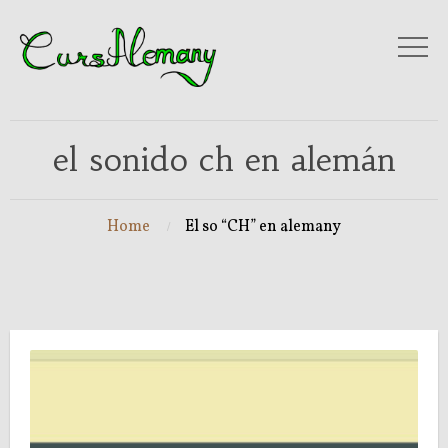
el sonido ch en alemán
Home
El so “CH” en alemany