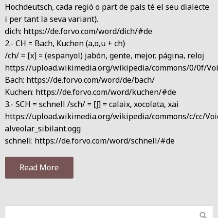
Hochdeutsch, cada regió o part de país té el seu dialecte
i per tant la seva variant).
dich: https://de.forvo.com/word/dich/#de
2.- CH = Bach, Kuchen (a,o,u + ch)
/ch/ = [x] = (espanyol) jabón, gente, mejor, página, reloj
https://upload.wikimedia.org/wikipedia/commons/0/0f/Voic
Bach: https://de.forvo.com/word/de/bach/
Kuchen: https://de.forvo.com/word/kuchen/#de
3.- SCH = schnell /sch/ = [ʃ] = calaix, xocolata, xai
https://upload.wikimedia.org/wikipedia/commons/c/cc/Voi
alveolar_sibilant.ogg
schnell: https://de.forvo.com/word/schnell/#de
Read More