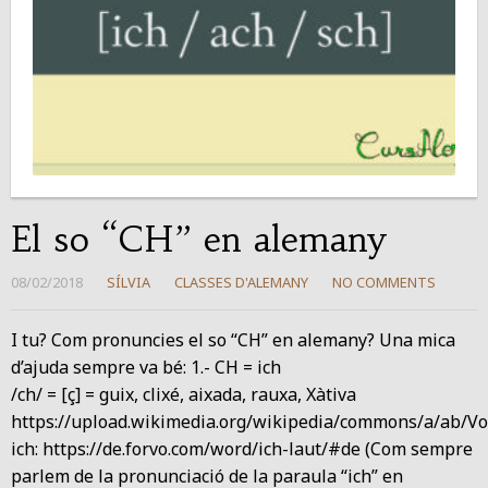
El so “CH” en alemany
08/02/2018
SÍLVIA
CLASSES D'ALEMANY
NO COMMENTS
I tu? Com pronuncies el so “CH” en alemany? Una mica
d’ajuda sempre va bé: 1.- CH = ich
/ch/ = [ç] = guix, clixé, aixada, rauxa, Xàtiva
https://upload.wikimedia.org/wikipedia/commons/a/ab/Voic
ich: https://de.forvo.com/word/ich-laut/#de (Com sempre
parlem de la pronunciació de la paraula “ich” en