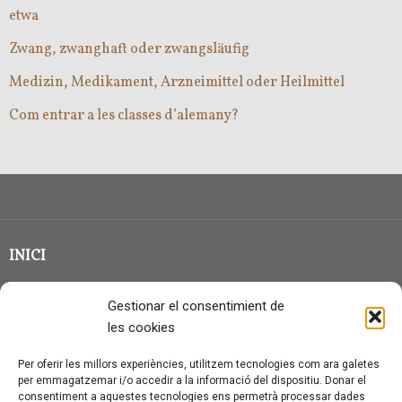
etwa
Zwang, zwanghaft oder zwangsläufig
Medizin, Medikament, Arzneimittel oder Heilmittel
Com entrar a les classes d’alemany?
INICI
CLASSE EN GRUP
Gestionar el consentimient de
BLOG
les cookies
QUI SOC?
Per oferir les millors experiències, utilitzem tecnologies com ara galetes
per emmagatzemar i/o accedir a la informació del dispositiu. Donar el
CONTACTE
consentiment a aquestes tecnologies ens permetrà processar dades