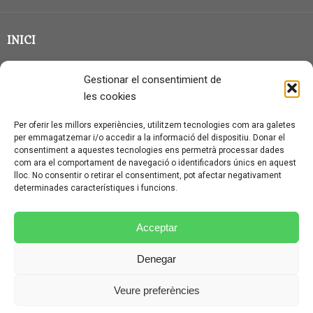
INICI
CLASSE EN GRUP
Gestionar el consentimient de
BLOG
les cookies
QUI SOC?
Per oferir les millors experiències, utilitzem tecnologies com ara galetes
per emmagatzemar i/o accedir a la informació del dispositiu. Donar el
CONTACTE
consentiment a aquestes tecnologies ens permetrà processar dades
com ara el comportament de navegació o identificadors únics en aquest
AVÍS LEGAL I PROTECCIÓ DE DADES
lloc. No consentir o retirar el consentiment, pot afectar negativament
determinades característiques i funcions.
POLÍTICA DE COOKIES (UE)
CONDICIONS PARTICULARS D’ÚS I CONTRACTACIÓ
Acceptar
POLÍTICA DE PRIVACITAT
Denegar
CONDICIONS GENERALS D’ÚS I CONTRACTACIÓ
Veure preferències
© CURSALEMANY 2026.
ILLUSTRIOUS
THEME BY