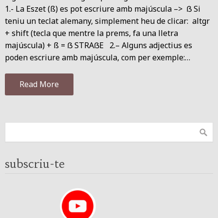
1.- La Eszet (ß) es pot escriure amb majúscula –> ẞ Si
teniu un teclat alemany, simplement heu de clicar: altgr
+ shift (tecla que mentre la prems, fa una lletra
majúscula) + ß = ẞ STRAẞE 2.– Alguns adjectius es
poden escriure amb majúscula, com per exemple:…
Read More
subscriu-te