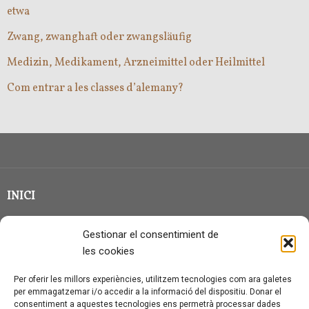
etwa
Zwang, zwanghaft oder zwangsläufig
Medizin, Medikament, Arzneimittel oder Heilmittel
Com entrar a les classes d’alemany?
INICI
CLASSE EN GRUP
Gestionar el consentimient de
BLOG
les cookies
QUI SOC?
Per oferir les millors experiències, utilitzem tecnologies com ara galetes
per emmagatzemar i/o accedir a la informació del dispositiu. Donar el
CONTACTE
consentiment a aquestes tecnologies ens permetrà processar dades