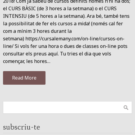
2018! Com ja sabeu de cursos definits només n’hi ha dos;
el CURS BÀSIC (de 3 hores a la setmana) o el CURS
INTENSIU (de 5 hores a la setmana). Ara bé, també tens
la possibilitat de fer els cursos a mida! (només cal fer
com a mínim 3 hores durant la
setmana) https://cursalemany.com/on-line/cursos-on-
line/ Si vols fer una hora o dues de classes on-line pots
consultar els preus aquí. Tu tries el dia que vols
començar, les hores…
Read More
subscriu-te