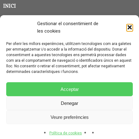
INICI
CLASSE EN GRUP
Gestionar el consentimient de
BLOG
les cookies
QUI SOC?
Per oferir les millors experiències, utilitzem tecnologies com ara galetes
per emmagatzemar i/o accedir a la informació del dispositiu. Donar el
CONTACTE
consentiment a aquestes tecnologies ens permetrà processar dades
com ara el comportament de navegació o identificadors únics en aquest
AVÍS LEGAL I PROTECCIÓ DE DADES
lloc. No consentir o retirar el consentiment, pot afectar negativament
determinades característiques i funcions.
POLÍTICA DE COOKIES (UE)
CONDICIONS PARTICULARS D’ÚS I CONTRACTACIÓ
Acceptar
POLÍTICA DE PRIVACITAT
Denegar
CONDICIONS GENERALS D’ÚS I CONTRACTACIÓ
Veure preferències
© CURSALEMANY 2026.
ILLUSTRIOUS
THEME BY
CPOTHEMES.
Política de cookies