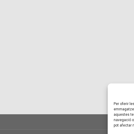
Per oferir l
emmagatzema
aquestes te
navegació o 
pot afectar