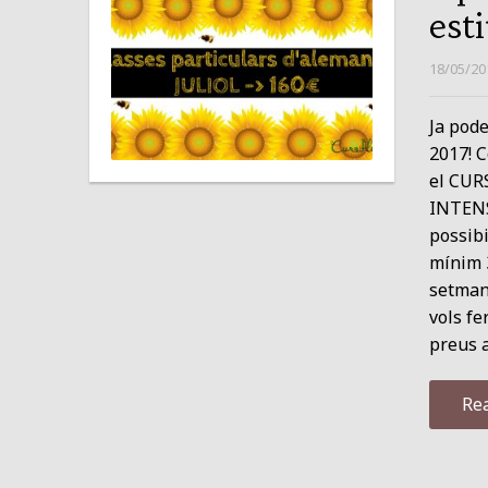
esti
18/05/20
Ja pode
2017! C
el CURS
INTENSI
possibi
mínim 
setmana
vols fe
preus a
Re