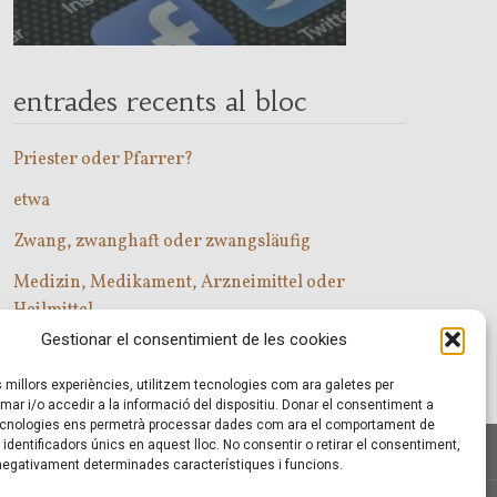
entrades recents al bloc
Priester oder Pfarrer?
etwa
Zwang, zwanghaft oder zwangsläufig
Medizin, Medikament, Arzneimittel oder
Heilmittel
Gestionar el consentimient de les cookies
Com entrar a les classes d’alemany?
es millors experiències, utilitzem tecnologies com ara galetes per
r i/o accedir a la informació del dispositiu. Donar el consentiment a
cnologies ens permetrà processar dades com ara el comportament de
identificadors únics en aquest lloc. No consentir o retirar el consentiment,
 negativament determinades característiques i funcions.