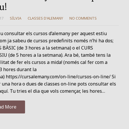
u!
17
SÍLVIA
CLASSES D'ALEMANY
NO COMMENTS
u consultar els cursos d’alemany per aquest estiu
om ja sabeu de cursos predefinits només n’hi ha dos;
 BÀSIC (de 3 hores a la setmana) o el CURS
U (de 5 hores a la setmana). Ara bé, també tens la
litat de fer els cursos a mida! (només cal fer com a
3 hores durant la
) https://cursalemany.com/on-line/cursos-on-line/ Si
r una hora o dues de classes on-line pots consultar els
quí. Tu tries el dia que vols començar, les hores…
ad More