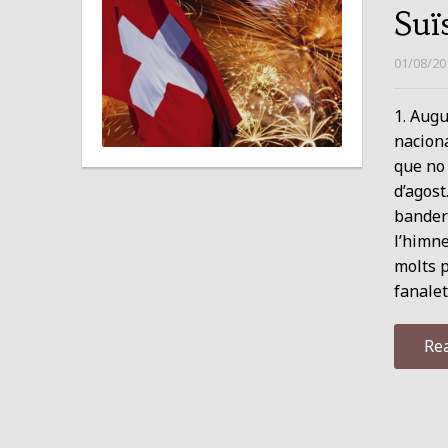
Suï
01/08/20
1. Augu
naciona
que no 
d’agost
bander
l’himne
molts p
fanalet
Re