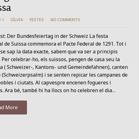
ssa
14
SÍLVIA
FESTES
NO COMMENTS
st: Der Bundesfeiertag in der Schweiz La festa
l de Suïssa commemora el Pacte Federal de 1291. Tot i
se sap la data exacte, sabem que va ser a principis
. Per celebrar-ho, els suïssos, pengen de casa seu la
a ( Schweizer-, Kantons- und Gemeindefahnen), canten
 (Schweizerpsalm) i se senten repicar les campanes de
obles i ciutats. Al capvespre encenen fogueres i
s. Ara bé, també hi ha llocs on ho celebren el dia…
ad More