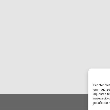
Per oferir l
emmagatzema
aquestes te
navegació o 
pot afectar