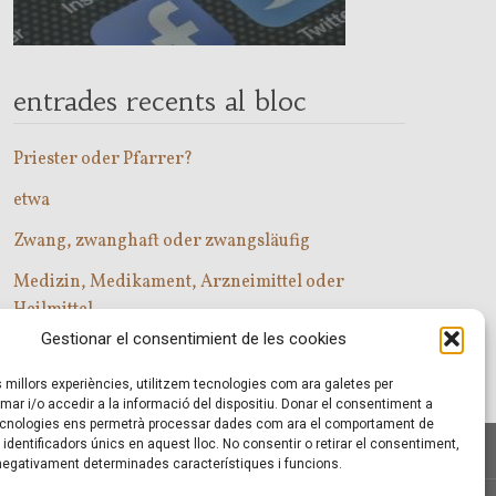
entrades recents al bloc
Priester oder Pfarrer?
etwa
Zwang, zwanghaft oder zwangsläufig
Medizin, Medikament, Arzneimittel oder
Heilmittel
Gestionar el consentimient de les cookies
Com entrar a les classes d’alemany?
es millors experiències, utilitzem tecnologies com ara galetes per
r i/o accedir a la informació del dispositiu. Donar el consentiment a
cnologies ens permetrà processar dades com ara el comportament de
identificadors únics en aquest lloc. No consentir o retirar el consentiment,
 negativament determinades característiques i funcions.