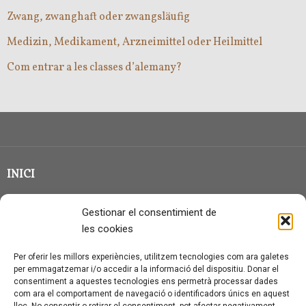
Zwang, zwanghaft oder zwangsläufig
Medizin, Medikament, Arzneimittel oder Heilmittel
Com entrar a les classes d’alemany?
INICI
CLASSE EN GRUP
Gestionar el consentimient de
BLOG
les cookies
QUI SOC?
Per oferir les millors experiències, utilitzem tecnologies com ara galetes
per emmagatzemar i/o accedir a la informació del dispositiu. Donar el
CONTACTE
consentiment a aquestes tecnologies ens permetrà processar dades
com ara el comportament de navegació o identificadors únics en aquest
AVÍS LEGAL I PROTECCIÓ DE DADES