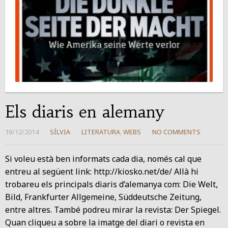
Els diaris en alemany
18/12/2014
SÍLVIA
LITERATURA
,
WEBS
NO COMMENTS
Si voleu està ben informats cada dia, només cal que
entreu al següent link: http://kiosko.net/de/ Allà hi
trobareu els principals diaris d’alemanya com: Die Welt,
Bild, Frankfurter Allgemeine, Süddeutsche Zeitung,
entre altres. També podreu mirar la revista: Der Spiegel.
Quan cliqueu a sobre la imatge del diari o revista en