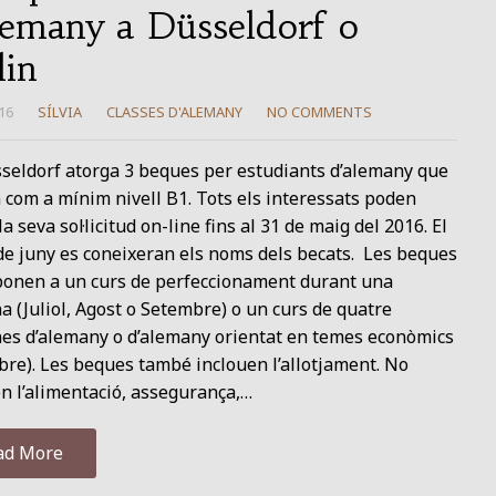
lemany a Düsseldorf o
lin
16
SÍLVIA
CLASSES D'ALEMANY
NO COMMENTS
seldorf atorga 3 beques per estudiants d’alemany que
 com a mínim nivell B1. Tots els interessats poden
la seva sol·licitud on-line fins al 31 de maig del 2016. El
de juny es coneixeran els noms dels becats. Les beques
ponen a un curs de perfeccionament durant una
 (Juliol, Agost o Setembre) o un curs de quatre
es d’alemany o d’alemany orientat en temes econòmics
re). Les beques també inclouen l’allotjament. No
n l’alimentació, assegurança,…
ad More