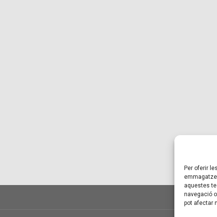
Per oferir l
emmagatzema
aquestes te
navegació o 
pot afectar