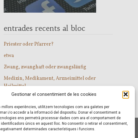
entrades recents al bloc
Priester oder Pfarrer?
etwa
Zwang, zwanghaft oder zwangsläufig
Medizin, Medikament, Arzneimittel oder
Heilmittel
Gestionar el consentimient de les cookies
Com entrar a les classes d’alemany?
es millors experiències, utilitzem tecnologies com ara galetes per
r i/o accedir a la informació del dispositiu. Donar el consentiment a
cnologies ens permetrà processar dades com ara el comportament de
identificadors únics en aquest lloc. No consentir o retirar el consentiment,
 negativament determinades característiques i funcions.