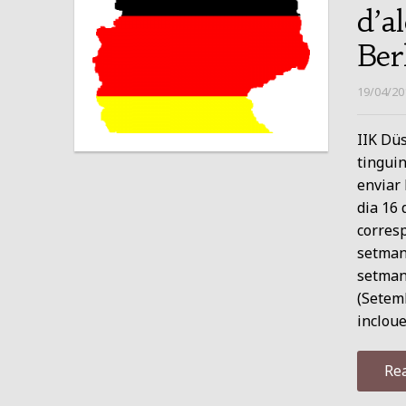
d’a
Ber
19/04/20
IIK Düs
tinguin
enviar 
dia 16 
corres
setmana
setman
(Setemb
incloue
Re