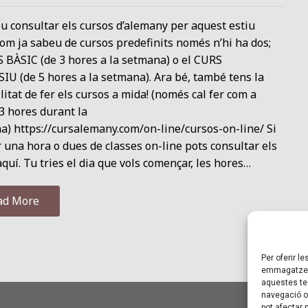
u consultar els cursos d’alemany per aquest estiu
om ja sabeu de cursos predefinits només n’hi ha dos;
 BÀSIC (de 3 hores a la setmana) o el CURS
U (de 5 hores a la setmana). Ara bé, també tens la
litat de fer els cursos a mida! (només cal fer com a
3 hores durant la
) https://cursalemany.com/on-line/cursos-on-line/ Si
r una hora o dues de classes on-line pots consultar els
quí. Tu tries el dia que vols començar, les hores…
ad More
Per oferir l
emmagatzema
aquestes te
navegació o 
pot afectar