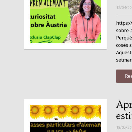
12/04/20
https:
sobre-a
Perquè
coses s
Aquest 
setman
Re
Apr
esti
18/05/20