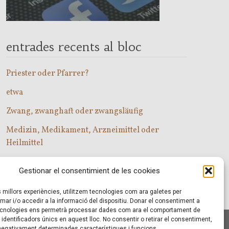
entrades recents al bloc
Priester oder Pfarrer?
etwa
Zwang, zwanghaft oder zwangsläufig
Medizin, Medikament, Arzneimittel oder
Heilmittel
Com entrar a les classes d’alemany?
Gestionar el consentimient de les cookies
es millors experiències, utilitzem tecnologies com ara galetes per
r i/o accedir a la informació del dispositiu. Donar el consentiment a
cnologies ens permetrà processar dades com ara el comportament de
identificadors únics en aquest lloc. No consentir o retirar el consentiment,
 negativament determinades característiques i funcions.