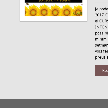
Ja pode
2017! C
el CURS
INTENSI
possibi
mínim 
setmana
vols fe
preus a
Re