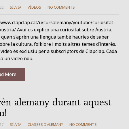
22
SÍLVIA
VÍDEOS
NO COMMENTS
//www.clapclap.cat/u/cursalemany/youtube/curiositat-
ustria/ Avui us explico una curiositat sobre Àustria.
 quan s’aprèn una llengua també hauries de saber
obre la cultura, folklore i molts altres temes d’interès.
vídeo és exclusiu per a subscriptors de Clapclap. Cada
a un vídeo nou.
ad More
èn alemany durant aquest
u!
17
SÍLVIA
CLASSES D'ALEMANY
NO COMMENTS