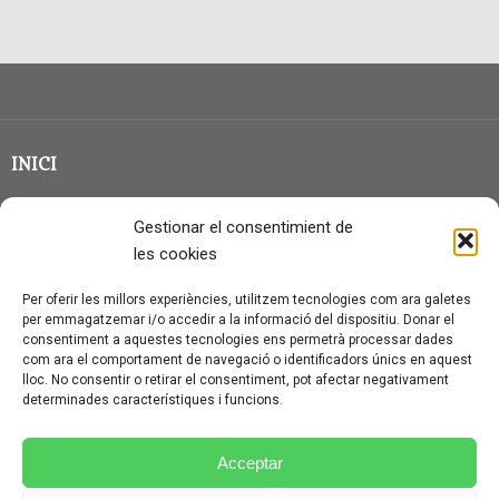
INICI
CLASSE EN GRUP
Gestionar el consentimient de
BLOG
les cookies
QUI SOC?
Per oferir les millors experiències, utilitzem tecnologies com ara galetes
per emmagatzemar i/o accedir a la informació del dispositiu. Donar el
CONTACTE
consentiment a aquestes tecnologies ens permetrà processar dades
com ara el comportament de navegació o identificadors únics en aquest
AVÍS LEGAL I PROTECCIÓ DE DADES
lloc. No consentir o retirar el consentiment, pot afectar negativament
determinades característiques i funcions.
POLÍTICA DE COOKIES (UE)
CONDICIONS PARTICULARS D’ÚS I CONTRACTACIÓ
Acceptar
POLÍTICA DE PRIVACITAT