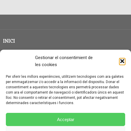
INICI
CLASSE EN GRUP
Gestionar el consentimient de
BLOG
les cookies
QUI SOC?
Per oferir les millors experiències, utilitzem tecnologies com ara galetes
per emmagatzemar i/o accedir a la informació del dispositiu. Donar el
CONTACTE
consentiment a aquestes tecnologies ens permetrà processar dades
com ara el comportament de navegació o identificadors únics en aquest
AVÍS LEGAL I PROTECCIÓ DE DADES
lloc. No consentir o retirar el consentiment, pot afectar negativament
determinades característiques i funcions.
POLÍTICA DE COOKIES (UE)
CONDICIONS PARTICULARS D’ÚS I CONTRACTACIÓ
Acceptar
POLÍTICA DE PRIVACITAT