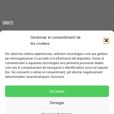
INICI
CLASSE EN GRUP
Gestionar el consentimient de
BLOG
les cookies
QUI SOC?
Per oferir les millors experiències, utilitzem tecnologies com ara galetes
per emmagatzemar i/o accedir a la informació del dispositiu. Donar el
CONTACTE
consentiment a aquestes tecnologies ens permetrà processar dades
com ara el comportament de navegació o identificadors únics en aquest
AVÍS LEGAL I PROTECCIÓ DE DADES
lloc. No consentir o retirar el consentiment, pot afectar negativament
determinades característiques i funcions.
POLÍTICA DE COOKIES (UE)
CONDICIONS PARTICULARS D’ÚS I CONTRACTACIÓ
Acceptar
POLÍTICA DE PRIVACITAT
Denegar
CONDICIONS GENERALS D’ÚS I CONTRACTACIÓ