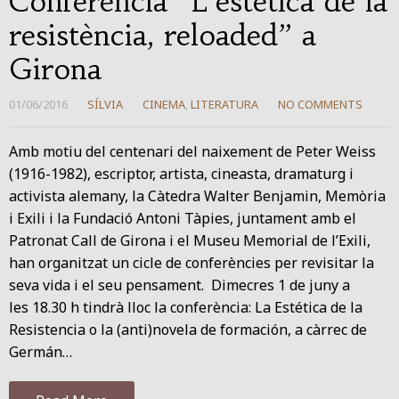
Conferència “L’estètica de la
resistència, reloaded” a
Girona
01/06/2016
SÍLVIA
CINEMA
,
LITERATURA
NO COMMENTS
Amb motiu del centenari del naixement de Peter Weiss
(1916-1982), escriptor, artista, cineasta, dramaturg i
activista alemany, la Càtedra Walter Benjamin, Memòria
i Exili i la Fundació Antoni Tàpies, juntament amb el
Patronat Call de Girona i el Museu Memorial de l’Exili,
han organitzat un cicle de conferències per revisitar la
seva vida i el seu pensament. Dimecres 1 de juny a
les 18.30 h tindrà lloc la conferència: La Estética de la
Resistencia o la (anti)novela de formación, a càrrec de
Germán…