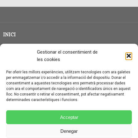
INICI
CLASSE EN GRUP
Gestionar el consentimient de
BLOG
les cookies
QUI SOC?
Per oferir les millors experiències, utilitzem tecnologies com ara galetes
per emmagatzemar i/o accedir a la informació del dispositiu. Donar el
CONTACTE
consentiment a aquestes tecnologies ens permetrà processar dades
com ara el comportament de navegació o identificadors únics en aquest
AVÍS LEGAL I PROTECCIÓ DE DADES
lloc. No consentir o retirar el consentiment, pot afectar negativament
determinades característiques i funcions.
POLÍTICA DE COOKIES (UE)
CONDICIONS PARTICULARS D’ÚS I CONTRACTACIÓ
Acceptar
POLÍTICA DE PRIVACITAT
Denegar
CONDICIONS GENERALS D’ÚS I CONTRACTACIÓ