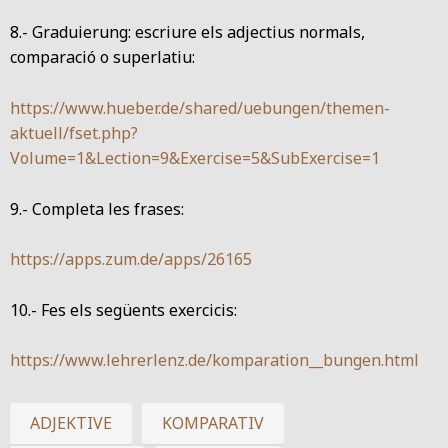
8.- Graduierung: escriure els adjectius normals,
comparació o superlatiu:
https://www.hueber.de/shared/uebungen/themen-
aktuell/fset.php?
Volume=1&Lection=9&Exercise=5&SubExercise=1
9.- Completa les frases:
https://apps.zum.de/apps/26165
10.- Fes els següents exercicis:
https://www.lehrerlenz.de/komparation__bungen.html
ADJEKTIVE
KOMPARATIV