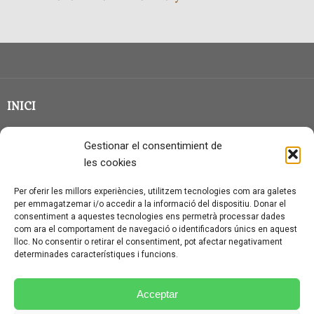
INICI
CLASSE EN GRUP
Gestionar el consentimient de
BLOG
les cookies
QUI SOC?
Per oferir les millors experiències, utilitzem tecnologies com ara galetes
per emmagatzemar i/o accedir a la informació del dispositiu. Donar el
CONTACTE
consentiment a aquestes tecnologies ens permetrà processar dades
com ara el comportament de navegació o identificadors únics en aquest
AVÍS LEGAL I PROTECCIÓ DE DADES
lloc. No consentir o retirar el consentiment, pot afectar negativament
determinades característiques i funcions.
POLÍTICA DE COOKIES (UE)
CONDICIONS PARTICULARS D’ÚS I CONTRACTACIÓ
Acceptar