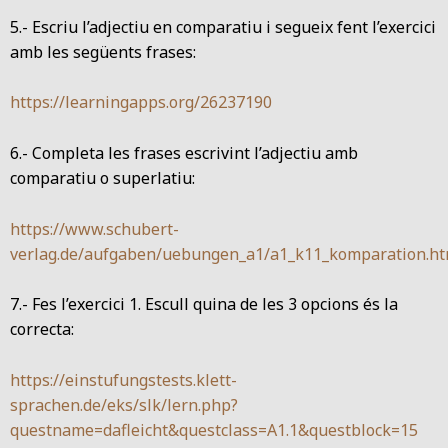
5.- Escriu l’adjectiu en comparatiu i segueix fent l’exercici
amb les següents frases:
https://learningapps.org/26237190
6.- Completa les frases escrivint l’adjectiu amb
comparatiu o superlatiu:
https://www.schubert-
verlag.de/aufgaben/uebungen_a1/a1_k11_komparation.h
7.- Fes l’exercici 1. Escull quina de les 3 opcions és la
correcta:
https://einstufungstests.klett-
sprachen.de/eks/slk/lern.php?
questname=dafleicht&questclass=A1.1&questblock=15