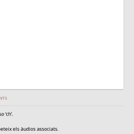
NTS
o ‘ch’.
peteix els àudios associats.