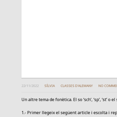
22/11/2022
SÍLVIA
CLASSES D'ALEMANY
NO COMME
Un altre tema de fonètica. El so ‘sch’, ‘sp’, ‘st’ o el s
1.- Primer llegeix el següent article i escolta i re