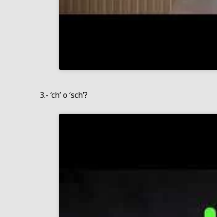
3.- ‘ch’ o ‘sch’?