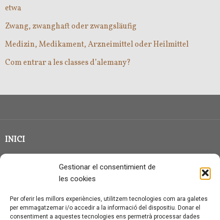
etwa
Zwang, zwanghaft oder zwangsläufig
Medizin, Medikament, Arzneimittel oder Heilmittel
Com entrar a les classes d’alemany?
INICI
CLASSE EN GRUP
Gestionar el consentimient de
BLOG
les cookies
QUI SOC?
Per oferir les millors experiències, utilitzem tecnologies com ara galetes
per emmagatzemar i/o accedir a la informació del dispositiu. Donar el
CONTACTE
consentiment a aquestes tecnologies ens permetrà processar dades