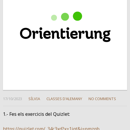
17/10/2023
SÍLVIA
CLASSES D'ALEMANY
NO COMMENTS
1.- Fes els exercicis del Quizlet:
https://quizlet.com/_34c3xd?x=1jqt&i=pmzqb