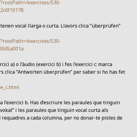
/?rootPath=/exercises/530-
a2c0f10178
i tenen vocal llarga o curta. Llavors clica “überprüfen”
/?rootPath=/exercises/530-
c00d5a001a
ci a) o l’àudio (exercici b) i fes l’exercici c: marca
rs clica “Antworten überprüfen” per saber si ho has fet
be_c.html
 a l’exercici b. Has d’escriure les paraules que tinguin
vokal” i les paraules que tinguin vocal curta als
 3 requadres a cada columna, per no donar-te pistes de