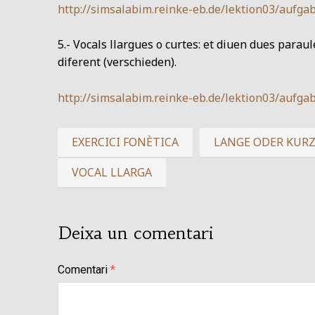
http://simsalabim.reinke-eb.de/lektion03/aufga
5.- Vocals llargues o curtes: et diuen dues paraule
diferent (verschieden).
http://simsalabim.reinke-eb.de/lektion03/aufga
EXERCICI FONÈTICA
LANGE ODER KURZ
VOCAL LLARGA
Deixa un comentari
Comentari
*