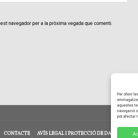
uest navegador per a la pròxima vegada que comenti.
Per oferir l
emmagatzema
aquestes te
navegació o 
pot afectar
CONTACTE
AVÍS LEGAL I PROTECCIÓ DE DADES
POL
Ac