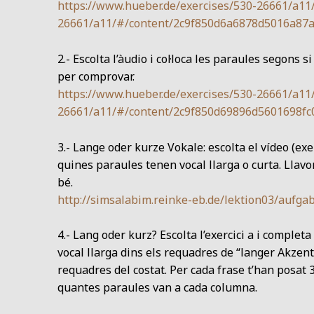
https://www.hueber.de/exercises/530-26661/a11
26661/a11/#/content/2c9f850d6a6878d5016a87
2.- Escolta l’àudio i col·loca les paraules segons s
per comprovar.
https://www.hueber.de/exercises/530-26661/a11
26661/a11/#/content/2c9f850d69896d5601698f
3.- Lange oder kurze Vokale: escolta el vídeo (exerci
quines paraules tenen vocal llarga o curta. Llavo
bé.
http://simsalabim.reinke-eb.de/lektion03/aufga
4.- Lang oder kurz? Escolta l’exercici a i completa
vocal llarga dins els requadres de “langer Akzent
requadres del costat. Per cada frase t’han posat
quantes paraules van a cada columna.