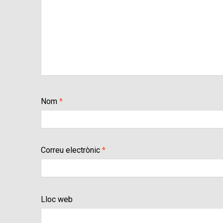
Nom
*
Correu electrònic
*
Lloc web