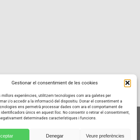
Gestionar el consentimient de les cookies
es millors experiències, utilitzem tecnologies com ara galetes per
r i/o accedir a la informació del dispositiu. Donar el consentiment a
cnologies ens permetrà processar dades com ara el comportament de
identificadors únics en aquest lloc. No consentir o retirar el consentiment,
 negativament determinades característiques i funcions.
ÍTICA DE COOKIES (UE)
ceptar
Denegar
Veure preferències